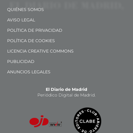
QUIÉNES SOMOS
AVISO LEGAL
POLÍTICA DE PRIVACIDAD
POLÍTICA DE COOKIES
LICENCIA CREATIVE COMMONS
PUBLICIDAD
ANUNCIOS LEGALES
El Diario de Madrid
Periódico Digital de Madrid.