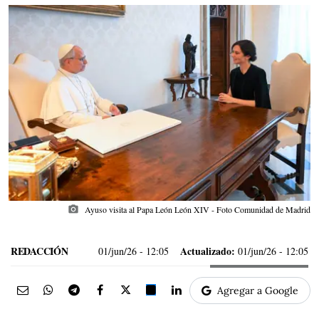
photo_camera
Ayuso visita al Papa León León XIV - Foto Comunidad de Madrid
REDACCIÓN
Actualizado:
01/jun/26
- 12:05
01/jun/26 - 12:05
Agregar a Google