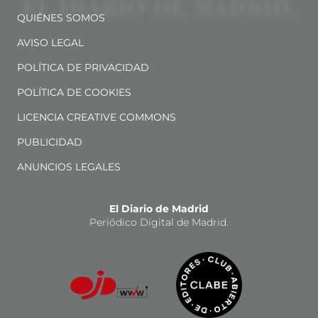
QUIÉNES SOMOS
AVISO LEGAL
POLÍTICA DE PRIVACIDAD
POLÍTICA DE COOKIES
LICENCIA CREATIVE COMMONS
PUBLICIDAD
ANUNCIOS LEGALES
El Diario de Madrid
Periódico Digital de Madrid.