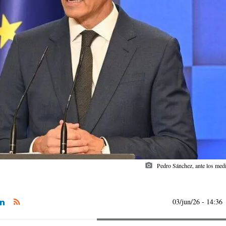
photo_camera
Pedro Sánchez, ante los med
03/jun/26
- 14:36