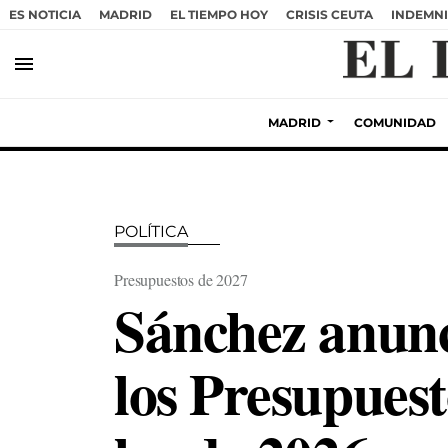
ES NOTICIA
MADRID
EL TIEMPO HOY
CRISIS CEUTA
INDEMNI
menu
MADRID
COMUNIDAD
POLÍTICA
Presupuestos de 2027
Sánchez anunci
los Presupuest