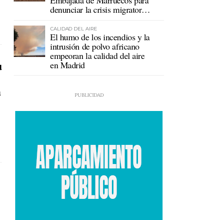
Embajada de Marruecos para
denunciar la crisis migratoria
en Ceuta
CALIDAD DEL AIRE
El humo de los incendios y la
intrusión de polvo africano
empeoran la calidad del aire
u
en Madrid
a