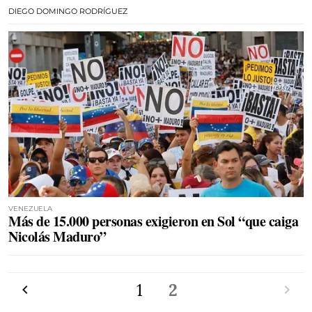
DIEGO DOMINGO RODRÍGUEZ
VENEZUELA
Más de 15.000 personas exigieron en Sol “que caiga
Nicolás Maduro”
Anterior
1
2
Siguien