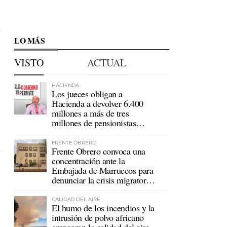
LO MÁS
VISTO
ACTUAL
HACIENDA
Los jueces obligan a
Hacienda a devolver 6.400
millones a más de tres
millones de pensionistas
mutualistas
FRENTE OBRERO
Frente Obrero convoca una
concentración ante la
Embajada de Marruecos para
denunciar la crisis migratoria
en Ceuta
CALIDAD DEL AIRE
El humo de los incendios y la
intrusión de polvo africano