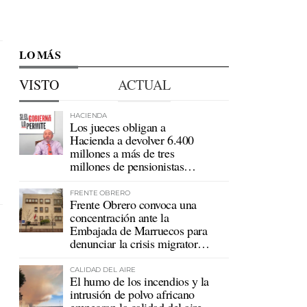
LO MÁS
VISTO
ACTUAL
HACIENDA
Los jueces obligan a
Hacienda a devolver 6.400
millones a más de tres
millones de pensionistas
mutualistas
FRENTE OBRERO
Frente Obrero convoca una
concentración ante la
Embajada de Marruecos para
denunciar la crisis migratoria
en Ceuta
CALIDAD DEL AIRE
El humo de los incendios y la
intrusión de polvo africano