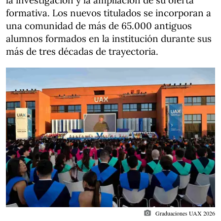
la investigación y la ampliación de su oferta
formativa. Los nuevos titulados se incorporan a
una comunidad de más de 65.000 antiguos
alumnos formados en la institución durante sus
más de tres décadas de trayectoria.
photo_camera
Graduaciones UAX 2026