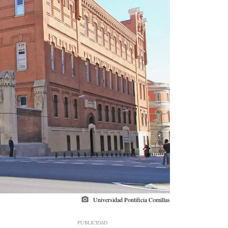
photo_camera
Universidad Pontificia Comillas