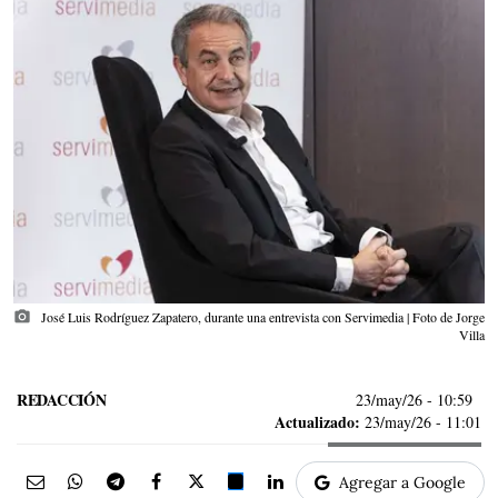
photo_camera
José Luis Rodríguez Zapatero, durante una entrevista con Servimedia | Foto de Jorge
Villa
REDACCIÓN
23/may/26
- 10:59
Actualizado:
23/may/26 - 11:01
Agregar a Google