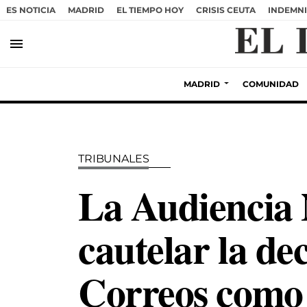
ES NOTICIA
MADRID
EL TIEMPO HOY
CRISIS CEUTA
INDEMNI
menu
MADRID
COMUNIDAD
TRIBUNALES
La Audiencia 
cautelar la de
Correos como