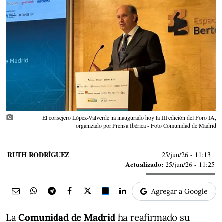
photo_camera
El consejero López-Valverde ha inaugurado hoy la III edición del Foro IA,
organizado por Prensa Ibérica - Foto Comunidad de Madrid
RUTH RODRÍGUEZ
25/jun/26
- 11:13
Actualizado:
25/jun/26 - 11:25
Agregar a Google
La
Comunidad de Madrid
ha reafirmado su