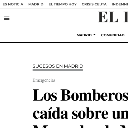
ES NOTICIA
MADRID
EL TIEMPO HOY
CRISIS CEUTA
INDEMNI
menu
MADRID
COMUNIDAD
SUCESOS EN MADRID
Emergencias
Los Bomberos 
caída sobre un 