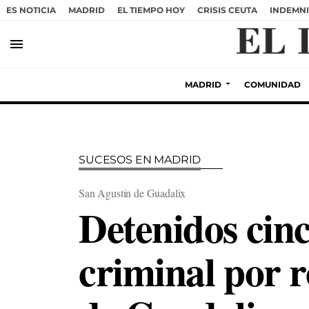
ES NOTICIA
MADRID
EL TIEMPO HOY
CRISIS CEUTA
INDEMNI
menu
MADRID
COMUNIDAD
SUCESOS EN MADRID
San Agustín de Guadalix
Detenidos cin
criminal por 