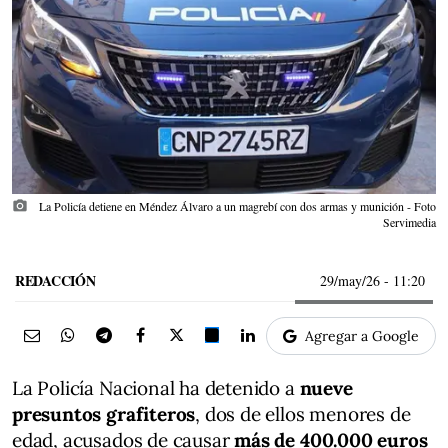
photo_camera
La Policía detiene en Méndez Álvaro a un magrebí con dos armas y munición - Foto
Servimedia
REDACCIÓN
29/may/26
- 11:20
Agregar a Google
La Policía Nacional ha detenido a
nueve
presuntos grafiteros
, dos de ellos menores de
edad, acusados de causar
más de 400.000 euros