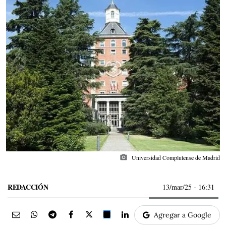
photo_camera
Universidad Complutense de Madrid
REDACCIÓN
13/mar/25
- 16:31
Agregar a Google