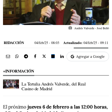
photo_camera
Andrés Valverde - José Belló
REDACCIÓN
Actualizado:
04/feb/25
- 08:03
04/feb/25 - 09:11
Agregar a Google
+INFORMACIÓN
La Tertulia Andrés Valverde, del Real
Casino de Madrid
El próximo
jueves 6 de febrero a las 12:00 horas,