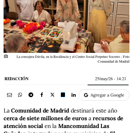
photo_camera
La consejera Dávila, en la Residencia y el Centro Social Perpetuo Socorro - Foto
Comunidad de Madrid
REDACCIÓN
25/may/26
- 14:21
Agregar a Google
La
Comunidad de Madrid
destinará este año
cerca de siete millones de euros
a
recursos de
atención social
en la
Mancomunidad Las