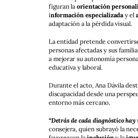
figuran la
orientación personal
i
nformación especializada
y el
adaptación a la pérdida visual.
La entidad pretende convertirse
personas afectadas y sus famili
a mejorar su autonomía personal 
educativa y laboral.
Durante el acto, Ana Dávila des
discapacidad desde una perspect
entorno más cercano.
“Detrás de cada diagnóstico hay 
consejera, quien subrayó la nec
favorezcan la
inclusión
y la
igua