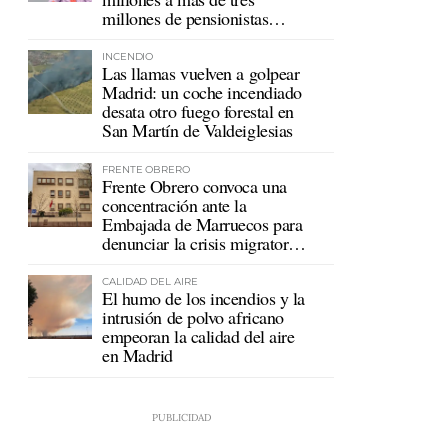
millones de pensionistas
mutualistas
INCENDIO
Las llamas vuelven a golpear
Madrid: un coche incendiado
desata otro fuego forestal en
San Martín de Valdeiglesias
FRENTE OBRERO
Frente Obrero convoca una
concentración ante la
Embajada de Marruecos para
denunciar la crisis migratoria
en Ceuta
CALIDAD DEL AIRE
El humo de los incendios y la
intrusión de polvo africano
empeoran la calidad del aire
en Madrid