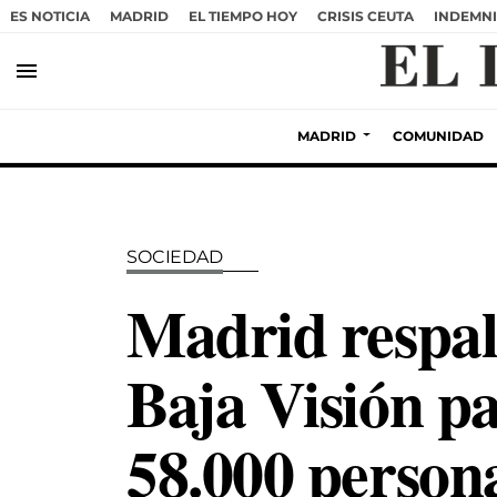
ES NOTICIA
MADRID
EL TIEMPO HOY
CRISIS CEUTA
INDEMNI
menu
MADRID
COMUNIDAD
SOCIEDAD
Madrid respa
Baja Visión p
58.000 person