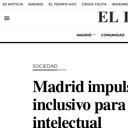
ES NOTICIA
MADRID
EL TIEMPO HOY
CRISIS CEUTA
INDEMNI
menu
MADRID
COMUNIDAD
SOCIEDAD
Madrid impuls
inclusivo par
intelectual