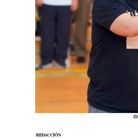
photo_camera
REDACCIÓN