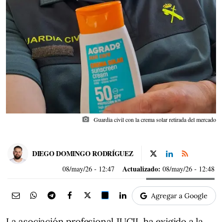
photo_camera
Guardia civil con la crema solar retirada del mercado
DIEGO DOMINGO RODRÍGUEZ
Actualizado:
08/may/26
- 12:47
08/may/26 - 12:48
Agregar a Google
La asociación profesional JUCIL ha exigido a la