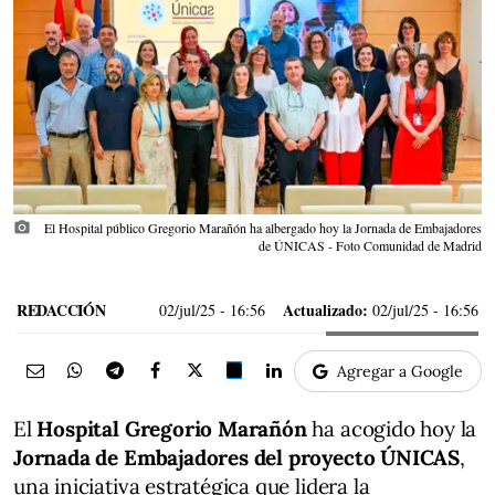
photo_camera
El Hospital público Gregorio Marañón ha albergado hoy la Jornada de Embajadores
de ÚNICAS - Foto Comunidad de Madrid
REDACCIÓN
Actualizado:
02/jul/25
- 16:56
02/jul/25 - 16:56
Agregar a Google
El
Hospital Gregorio Marañón
ha acogido hoy la
Jornada de Embajadores del proyecto ÚNICAS
,
una iniciativa estratégica que lidera la