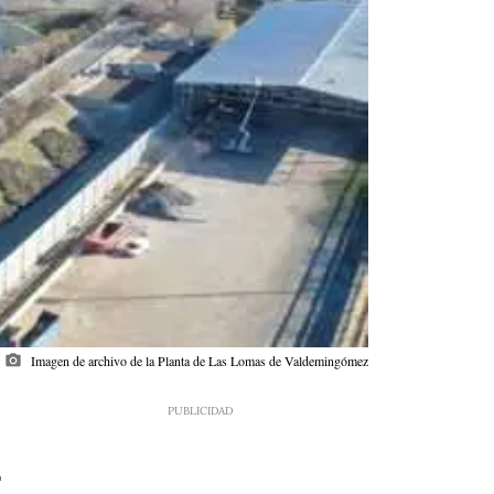
photo_camera
Imagen de archivo de la Planta de Las Lomas de Valdemingómez