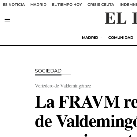
ES NOTICIA
MADRID
EL TIEMPO HOY
CRISIS CEUTA
INDEMNI
menu
MADRID
COMUNIDAD
SOCIEDAD
Vertedero de Valdemingómez
La FRAVM rech
de Valdemingó