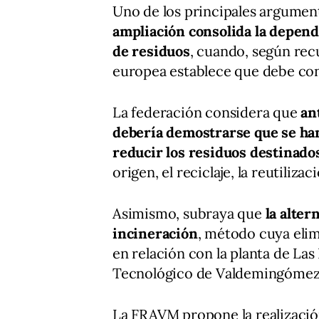
Uno de los principales argumen
ampliación consolida la depend
de residuos
, cuando, según rec
europea establece que debe cons
La federación considera que
an
debería demostrarse que se han
reducir los residuos destinado
origen, el reciclaje, la reutiliz
Asimismo, subraya que
la alter
incineración
, método cuya eli
en relación con la planta de La
Tecnológico de Valdemingómez
La FRAVM propone la realizaci