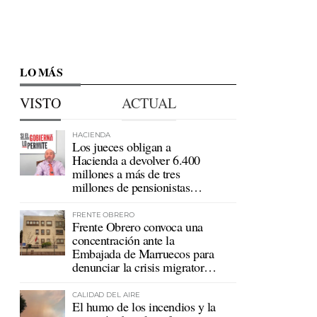
LO MÁS
VISTO
ACTUAL
HACIENDA
Los jueces obligan a
Hacienda a devolver 6.400
millones a más de tres
millones de pensionistas
mutualistas
FRENTE OBRERO
Frente Obrero convoca una
concentración ante la
Embajada de Marruecos para
denunciar la crisis migratoria
en Ceuta
CALIDAD DEL AIRE
El humo de los incendios y la