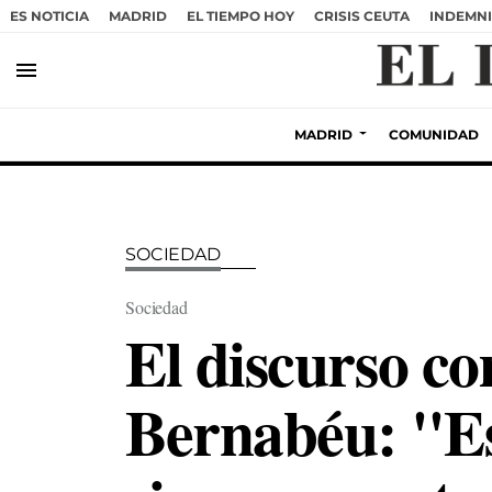
ES NOTICIA
MADRID
EL TIEMPO HOY
CRISIS CEUTA
INDEMNI
menu
MADRID
COMUNIDAD
SOCIEDAD
Sociedad
El discurso c
Bernabéu: "Es