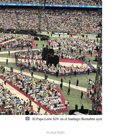
photo_camera
El Papa León XIV en el Santiago Bernabéu ayer