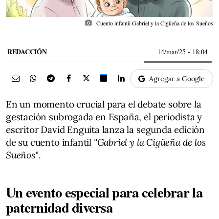
photo_camera
Cuento infantil Gabriel y la Cigüeña de los Sueños
REDACCIÓN
14/mar/25
- 18:04
Agregar a Google
En un momento crucial para el debate sobre la
gestación subrogada en España, el periodista y
escritor David Enguita lanza la segunda edición
de su cuento infantil
"Gabriel y la Cigüeña de los
Sueños"
.
Un evento especial para celebrar la
paternidad diversa