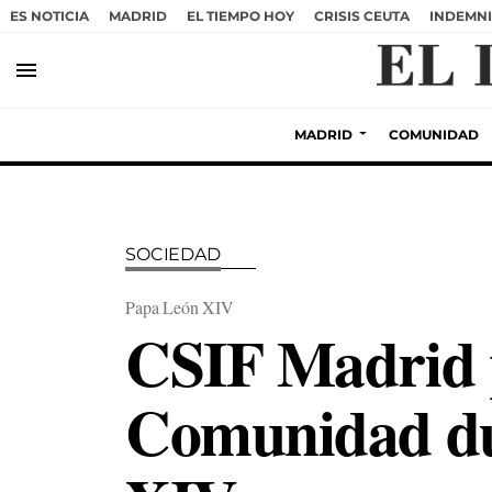
ES NOTICIA
MADRID
EL TIEMPO HOY
CRISIS CEUTA
INDEMNI
menu
MADRID
COMUNIDAD
SOCIEDAD
Papa León XIV
CSIF Madrid p
Comunidad dur