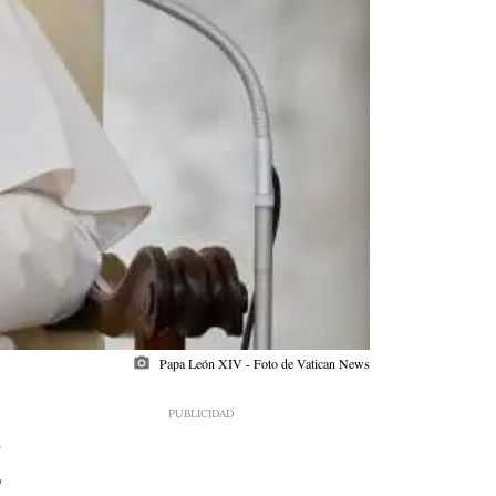
photo_camera
Papa León XIV - Foto de Vatican News
2