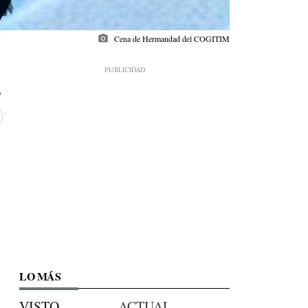
photo_camera
Cena de Hermandad del COGITIM
LO MÁS
VISTO
ACTUAL