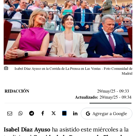
photo_camera
Isabel Díaz Ayuso en la Corrida de La Prensa en Las Ventas - Foto Comunidad de
Madrid
REDACCIÓN
29/may/25
- 09:33
Actualizado:
29/may/25 - 09:34
Agregar a Google
Isabel Díaz Ayuso
ha asistido este miércoles a la