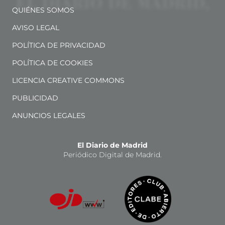
QUIÉNES SOMOS
AVISO LEGAL
POLÍTICA DE PRIVACIDAD
POLÍTICA DE COOKIES
LICENCIA CREATIVE COMMONS
PUBLICIDAD
ANUNCIOS LEGALES
El Diario de Madrid
Periódico Digital de Madrid.