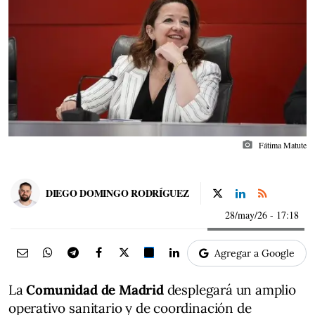
photo_camera
Fátima Matute
DIEGO DOMINGO RODRÍGUEZ
28/may/26
- 17:18
Agregar a Google
La
Comunidad de Madrid
desplegará un amplio
operativo sanitario y de coordinación de