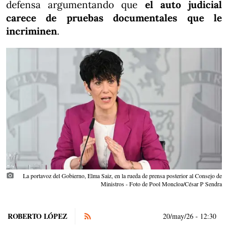
defensa argumentando que
el auto judicial
carece de pruebas documentales que le
incriminen
.
photo_camera
La portavoz del Gobierno, Elma Saiz, en la rueda de prensa posterior al Consejo de
Ministros - Foto de Pool Moncloa/César P Sendra
ROBERTO LÓPEZ
20/may/26
- 12:30