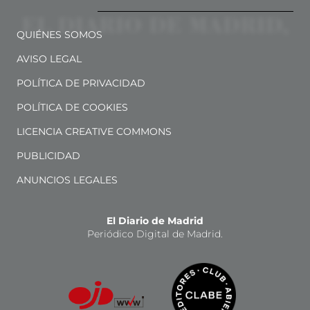
QUIÉNES SOMOS
AVISO LEGAL
POLÍTICA DE PRIVACIDAD
POLÍTICA DE COOKIES
LICENCIA CREATIVE COMMONS
PUBLICIDAD
ANUNCIOS LEGALES
El Diario de Madrid
Periódico Digital de Madrid.