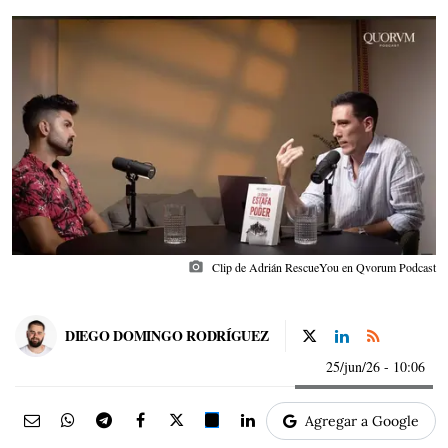
photo_camera
Clip de Adrián RescueYou en Qvorum Podcast
DIEGO DOMINGO RODRÍGUEZ
25/jun/26
- 10:06
Agregar a Google