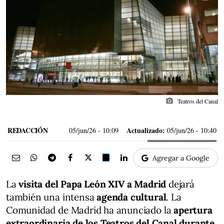
photo_camera
Teatros del Canal
REDACCIÓN
Actualizado:
05/jun/26
- 10:09
05/jun/26 - 10:40
Agregar a Google
La
visita del Papa León XIV a Madrid
dejará
también una intensa
agenda cultural
. La
Comunidad de Madrid ha anunciado la
apertura
extraordinaria de los Teatros del Canal durante