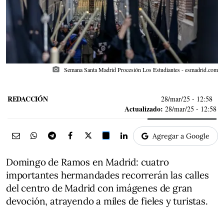
photo_camera
Semana Santa Madrid Procesión Los Estudiantes - esmadrid.com
REDACCIÓN
28/mar/25
- 12:58
Actualizado:
28/mar/25 - 12:58
Agregar a Google
Domingo de Ramos en Madrid: cuatro
importantes hermandades recorrerán las calles
del centro de Madrid con imágenes de gran
devoción, atrayendo a miles de fieles y turistas.