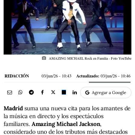
photo_camera
AMAZING MICHAEL Rock en Familia - Foto YouTube
REDACCIÓN
Actualizado:
03/jun/26
- 10:43
03/jun/26 - 10:46
Agregar a Google
Madrid
suma una nueva cita para los amantes de
la música en directo y los espectáculos
familiares.
Amazing Michael Jackson
,
considerado uno de los tributos más destacados