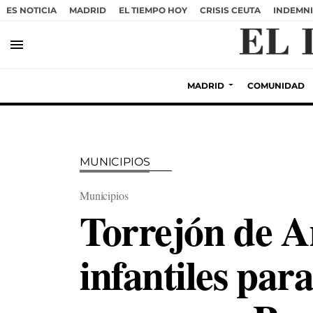
ES NOTICIA
MADRID
EL TIEMPO HOY
CRISIS CEUTA
INDEMNI
menu
MADRID
COMUNIDAD
MUNICIPIOS
Municipios
Torrejón de A
infantiles par