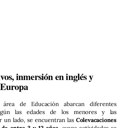
s, inmersión en inglés y
e Europa
l área de Educación abarcan diferentes
según las edades de los menores y las
or un lado, se encuentran las
Colevacaciones
de entre 3 y 12 años
, cuyas actividades se