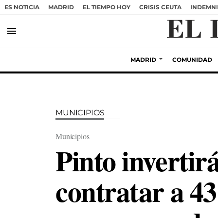
ES NOTICIA
MADRID
EL TIEMPO HOY
CRISIS CEUTA
INDEMNI
menu
MADRID
COMUNIDAD
MUNICIPIOS
Municipios
Pinto invertir
contratar a 4