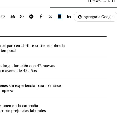
11/may/26
- 09:11
Agregar a Google
l paro en abril se sostiene sobre la
l temporal
e larga duración con 42 nuevas
a mayores de 45 años
enes sin experiencia para formarse
limpieza
e unen en la campaña
rribar prejuicios laborales