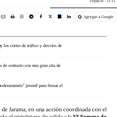
15/jun/26
- 11:11
Agregar a Google
y los cortes de tráfico y desvíos de
s
s de contacto con una gran cita de
oderamiento" juvenil para frenar el
 de Jarama, en una acción coordinada con el
o el pistoletazo de salida a la
VI Semana de