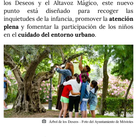
los Deseos y el Altavoz Mágico, este nuevo
punto está diseñado para recoger las
inquietudes de la infancia, promover la
atención
plena
y fomentar la participación de los niños
en el
cuidado del entorno urbano
.
photo_camera
Árbol de los Deseos - Foto del Ayuntamiento de Móstoles