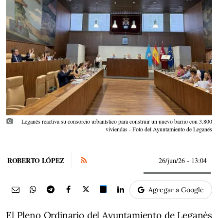
photo_camera
Leganés reactiva su consorcio urbanístico para construir un nuevo barrio con 3.800
viviendas - Foto del Ayuntamiento de Leganés
ROBERTO LÓPEZ
26/jun/26
- 13:04
Agregar a Google
El Pleno Ordinario del Ayuntamiento de Leganés