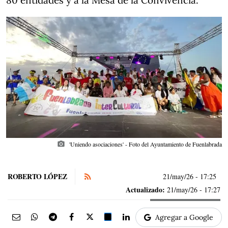
80 entidades y a la Mesa de la Convivencia.
photo_camera
'Uniendo asociaciones' - Foto del Ayuntamiento de Fuenlabrada
ROBERTO LÓPEZ
21/may/26
- 17:25
Actualizado:
21/may/26 - 17:27
Agregar a Google