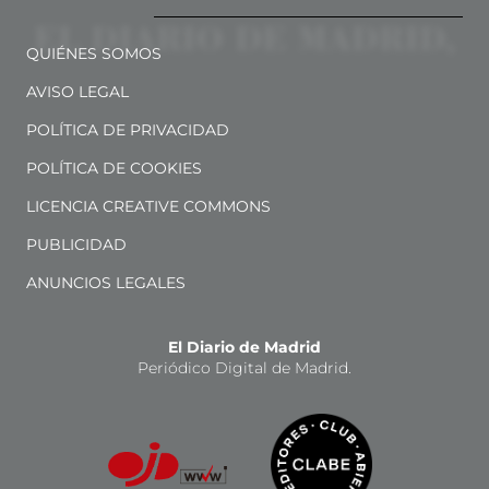
QUIÉNES SOMOS
AVISO LEGAL
POLÍTICA DE PRIVACIDAD
POLÍTICA DE COOKIES
LICENCIA CREATIVE COMMONS
PUBLICIDAD
ANUNCIOS LEGALES
El Diario de Madrid
Periódico Digital de Madrid.