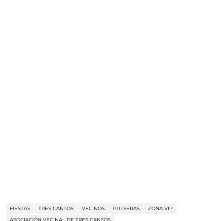
FIESTAS
TRES CANTOS
VECINOS
PULSERAS
ZONA VIP
ASOCIACIÓN VECINAL DE TRES CANTOS