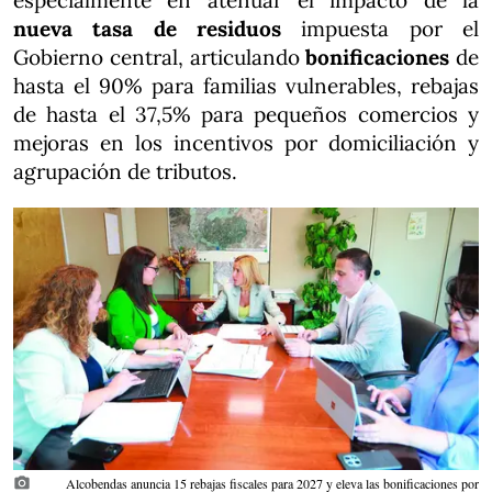
especialmente en atenuar el impacto de la
nueva tasa de residuos
impuesta por el
Gobierno central, articulando
bonificaciones
de
hasta el 90% para familias vulnerables, rebajas
de hasta el 37,5% para pequeños comercios y
mejoras en los incentivos por domiciliación y
agrupación de tributos.
photo_camera
Alcobendas anuncia 15 rebajas fiscales para 2027 y eleva las bonificaciones por