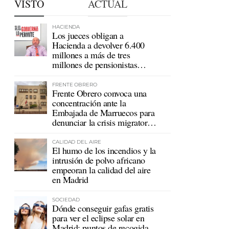
VISTO
ACTUAL
HACIENDA
Los jueces obligan a
Hacienda a devolver 6.400
millones a más de tres
millones de pensionistas
mutualistas
FRENTE OBRERO
Frente Obrero convoca una
concentración ante la
Embajada de Marruecos para
denunciar la crisis migratoria
en Ceuta
CALIDAD DEL AIRE
El humo de los incendios y la
intrusión de polvo africano
empeoran la calidad del aire
en Madrid
SOCIEDAD
Dónde conseguir gafas gratis
para ver el eclipse solar en
Madrid: puntos de recogida