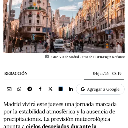
photo_camera
Gran Vía de Madrid - Foto de 123FR/Engin Korkmaz
REDACCIÓN
04/jun/26
- 08:19
Agregar a Google
Madrid vivirá este jueves una jornada marcada
por la estabilidad atmosférica y la ausencia de
precipitaciones. La previsión meteorológica
apunta a
cielos despejados durante la