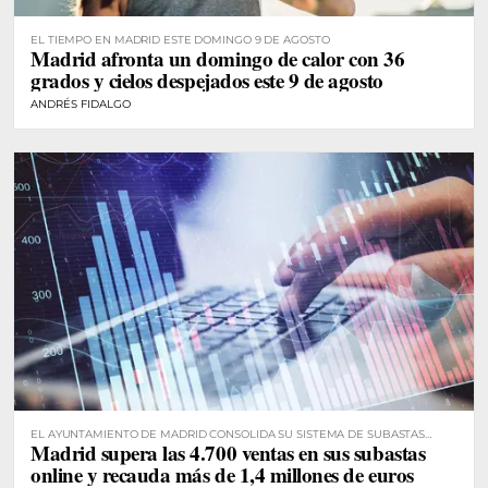
EL TIEMPO EN MADRID ESTE DOMINGO 9 DE AGOSTO
Madrid afronta un domingo de calor con 36
grados y cielos despejados este 9 de agosto
ANDRÉS FIDALGO
EL AYUNTAMIENTO DE MADRID CONSOLIDA SU SISTEMA DE SUBASTAS
Madrid supera las 4.700 ventas en sus subastas
DIGITALES
online y recauda más de 1,4 millones de euros