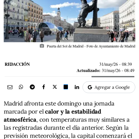
photo_camera
Puerta del Sol de Madrid - Foto de Ayuntamiento de Madrid
REDACCIÓN
31/may/26
- 08:39
Actualizado:
31/may/26 - 08:49
Agregar a Google
Madrid afronta este domingo una jornada
marcada por el
calor y la estabilidad
atmosférica
, con temperaturas muy similares a
las registradas durante el día anterior. Según la
previsión meteorológica, la capital comenzará el