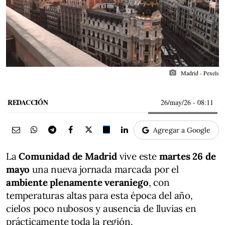
photo_camera
Madrid - Pexels
REDACCIÓN
26/may/26
- 08:11
Agregar a Google
La
Comunidad de Madrid
vive este
martes 26 de
mayo
una nueva jornada marcada por el
ambiente plenamente veraniego
, con
temperaturas altas para esta época del año,
cielos poco nubosos y ausencia de lluvias en
prácticamente toda la región.