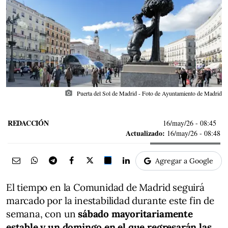
photo_camera
Puerta del Sol de Madrid - Foto de Ayuntamiento de Madrid
REDACCIÓN
16/may/26
- 08:45
Actualizado:
16/may/26 - 08:48
Agregar a Google
El tiempo en la Comunidad de Madrid seguirá
marcado por la inestabilidad durante este fin de
semana, con un
sábado mayoritariamente
estable y un domingo en el que regresarán las